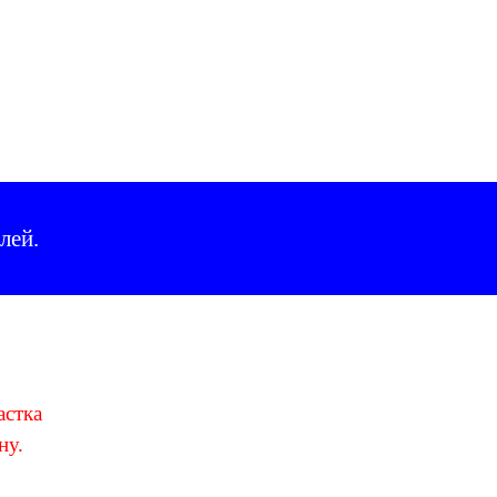
лей.
астка
ну
.