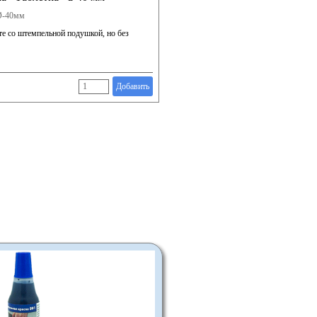
Ø-40мм
те со штемпельной подушкой, но без
Добавить