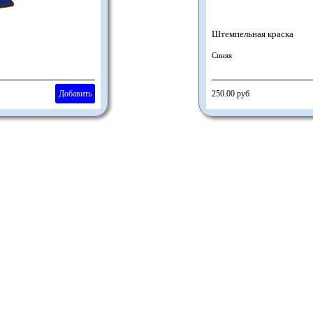
Штемпельная краска
Синяя
Добавить
250.00 руб
"
Собственное производство,
Большая колекция бесплатных макетов
Кратчайшие сроки исполнения заказа."