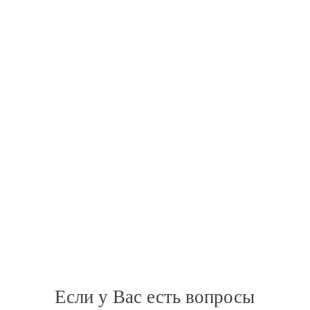
"
Собственное производство,
Большая колекция бесплатных
макетов
Кратчайшие сроки исполнения
заказа."
Если у Вас есть вопросы