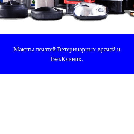
Макеты печатей Ветеринарных врачей и
Вет.Клиник
.