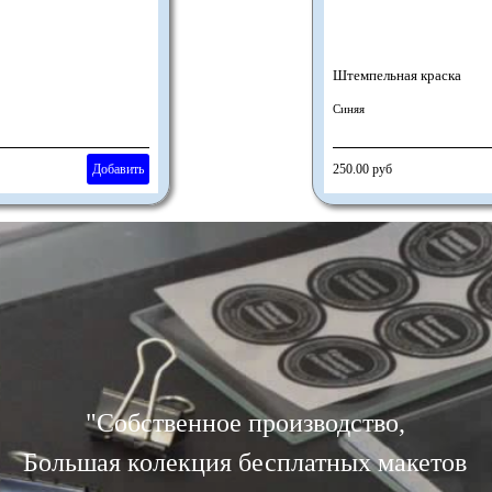
Штемпельная краска
Синяя
Добавить
250.00 руб
"
Собственное производство,
Большая колекция бесплатных макетов