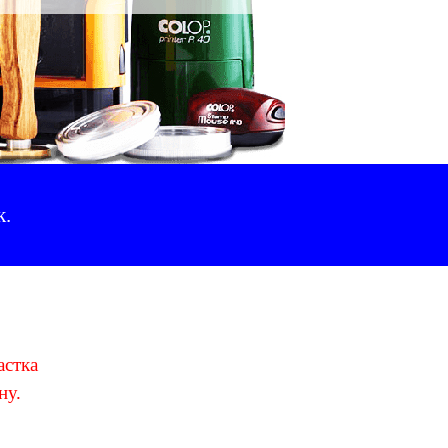
к
.
астка
ну
.